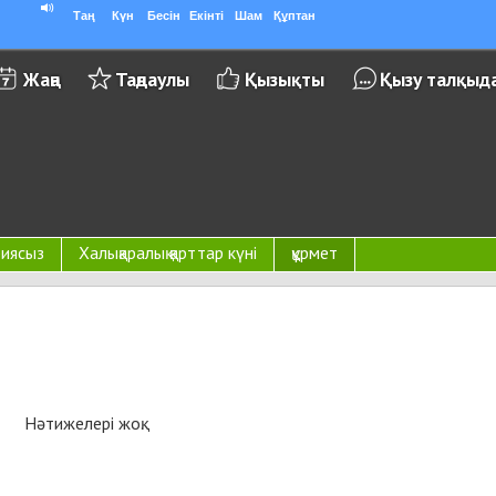
Таң
Күн
Бесін
Екінті
Шам
Құптан
Жаңа
Таңдаулы
Қызықты
Қызу талқыд
риясыз
Халықаралық қарттар күні
құрмет
Нәтижелері жоқ.