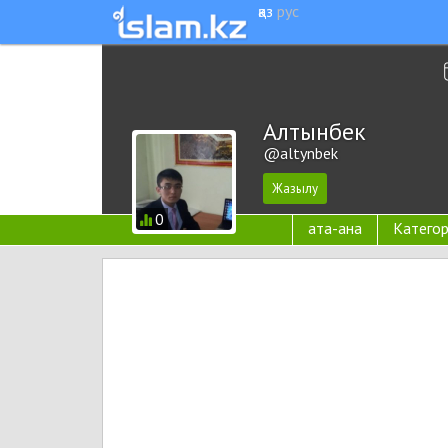
қаз
рус
Алтынбек
@altynbek
0
ата-ана
Катего