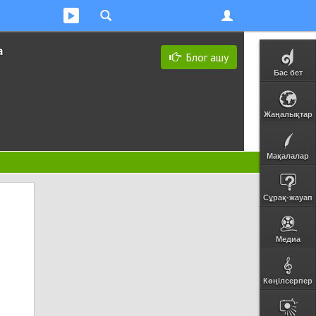
а
Блог ашу
Бас бет
Жаңалықтар
Мақалалар
Сұрақ-жауап
Медиа
Көңілсерпер