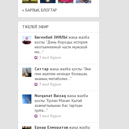
» БАРЛЫҚ БЛОГТАР
ТІКЕЛЕЙ ЭФИР
Бөгенбай ЗИЯЛЫ
жаңа жазба
қосты: "День бороды: история
неотъемлемой части мужской
мо..."
3 жыл бұрын
Cаттар
жаңа жазба қосты: "Әке
гені жүктілік кезінде болашақ
ананың метаболиз..."
3 жыл бұрын
Nurqanat Baizaq
жаңа жазба
қосты: "Ерлан Мазан: Қытай
азаматтығынан бас тартқан
тұлға..."
3 жыл бұрын
Ернар Елмуратов
жаңа жазба