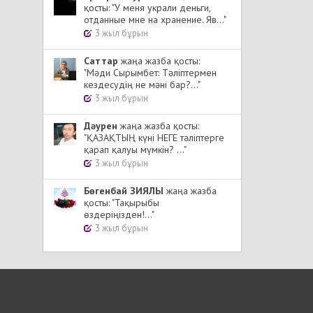
қосты: "У меня украли деньги,
отданные мне на хранение. Яв..."
3 жыл бұрын
Cаттар
жаңа жазба қосты:
"Мәди Сырымбет: Тәліптермен
кездесудің не мәні бар?..."
3 жыл бұрын
Дәурен
жаңа жазба қосты:
"ҚАЗАҚТЫҢ күні НЕГЕ тәліптерге
қарап қалуы мүмкін? ..."
3 жыл бұрын
Бөгенбай ЗИЯЛЫ
жаңа жазба
қосты: "Тақырыбы
өздеріңізден!..."
3 жыл бұрын