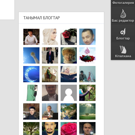
Фотогалерея
ТАНЫМАЛ БЛОГТАР
Бас редактор
Блогтар
Кітапхана